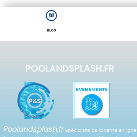
BLOG
POOLANDSPLASH.FR
Poolandsplash.fr
Spécialiste de la vente en ligne