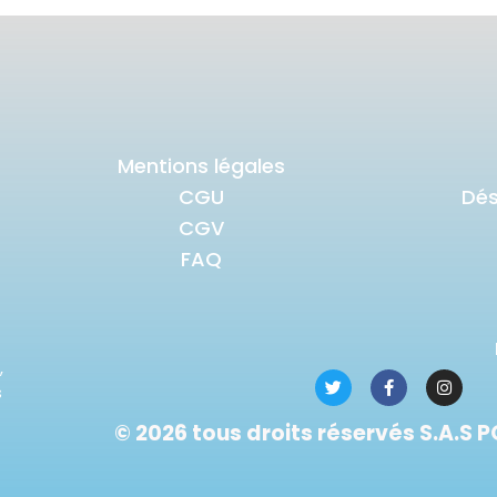
Mentions légales
CGU
Dé
CGV
FAQ
,
s
© 2026 tous droits réservés S.A.