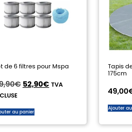
t de 6 filtres pour Mspa
Tapis d
175cm
9,90
€
52,90
€
TVA
49,00
NCLUSE
Ajouter au
outer au panier