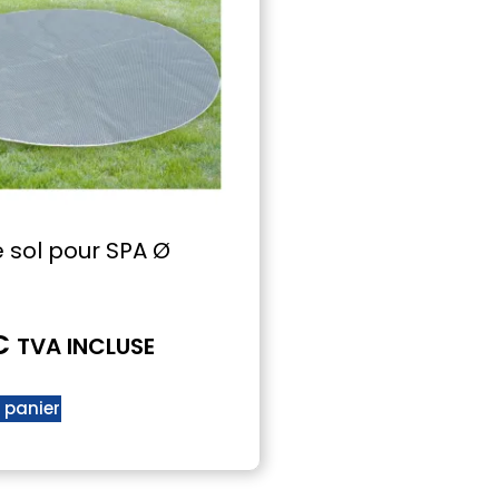
e sol pour SPA Ø
€
TVA INCLUSE
 panier