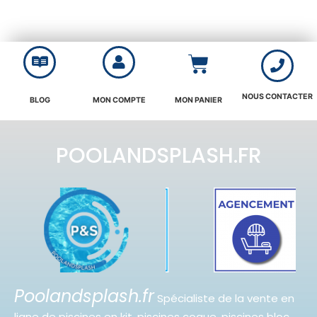
NOUS CONTACTER
BLOG
MON COMPTE
MON PANIER
POOLANDSPLASH.FR
Poolandsplash.fr
Spécialiste de la vente en
ligne de piscines en kit, piscines coque, piscines bloc