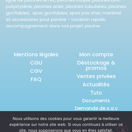
polystyrène, piscines acier, piscines tubulaires, piscines
gonflables, spas gonflables, spas pas cher, matériel
et accessoires pour piscine – Livraison rapide,
accompagnement dans vos projet piscine.
Mentions légales
Mon compte
CGU
Déstockage &
promos
CGV
Ventes privées
FAQ
Actualités
Tuto
Documents
Demande de s.a.v
Nous utilisons des cookies pour vous garantir la meilleure
expérience sur notre site web. Si vous continuez à utiliser ce
© 2026 tous droits réservés S.A.S
site, nous supposerons que vous en êtes satisfait.