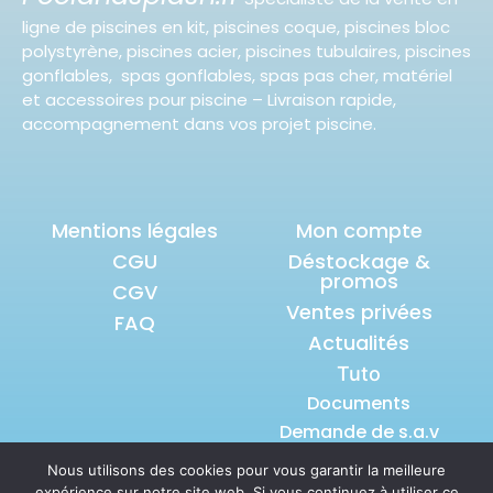
ligne de piscines en kit, piscines coque, piscines bloc
polystyrène, piscines acier, piscines tubulaires, piscines
gonflables, spas gonflables, spas pas cher, matériel
et accessoires pour piscine – Livraison rapide,
accompagnement dans vos projet piscine.
Mentions légales
Mon compte
CGU
Déstockage &
promos
CGV
Ventes privées
FAQ
Actualités
Tuto
Documents
Demande de s.a.v
Nous utilisons des cookies pour vous garantir la meilleure
expérience sur notre site web. Si vous continuez à utiliser ce