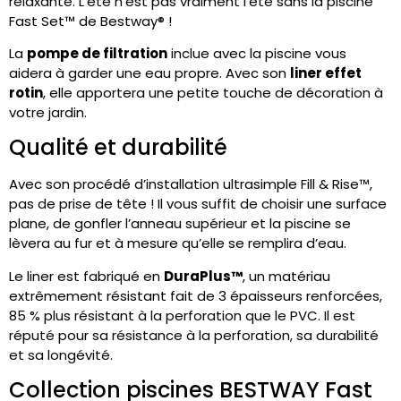
relaxante. L’été n’est pas vraiment l’été sans la piscine
Fast Set™ de Bestway® !
La
pompe de filtration
inclue avec la piscine vous
aidera à garder une eau propre. Avec son
liner effet
rotin
, elle apportera une petite touche de décoration à
votre jardin.
Qualité et durabilité
Avec son procédé d’installation ultrasimple Fill & Rise™,
pas de prise de tête ! Il vous suffit de choisir une surface
plane, de gonfler l’anneau supérieur et la piscine se
lèvera au fur et à mesure qu’elle se remplira d’eau.
Le liner est fabriqué en
DuraPlus™
, un matériau
extrêmement résistant fait de 3 épaisseurs renforcées,
85 % plus résistant à la perforation que le PVC. Il est
réputé pour sa résistance à la perforation, sa durabilité
et sa longévité.
Collection piscines
BESTWAY
Fast