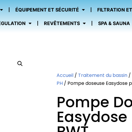
ÉQUIPEMENT ET SÉCURITÉ
FILTRATION ET
ÉGULATION
REVÊTEMENTS
SPA & SAUNA
Accueil
/
Traitement du bassin
/
PH
/ Pompe doseuse Easydose 
Pompe Do
Easydose
BWT