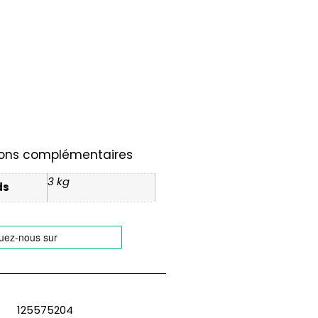
ions complémentaires
3 kg
ds
125575204