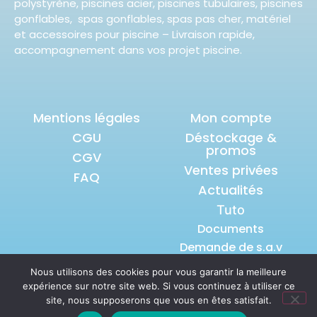
polystyrène, piscines acier, piscines tubulaires, piscines
gonflables, spas gonflables, spas pas cher, matériel
et accessoires pour piscine – Livraison rapide,
accompagnement dans vos projet piscine.
Mentions légales
Mon compte
CGU
Déstockage &
promos
CGV
Ventes privées
FAQ
Actualités
Tuto
Documents
Demande de s.a.v
Nous utilisons des cookies pour vous garantir la meilleure
expérience sur notre site web. Si vous continuez à utiliser ce
© 2026 tous droits réservés S.A.S
site, nous supposerons que vous en êtes satisfait.
POOLANDSPLASH