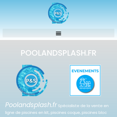
POOLANDSPLASH.FR
Poolandsplash.fr
Spécialiste de la vente en
ligne de piscines en kit, piscines coque, piscines bloc