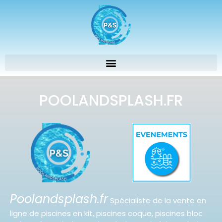
POOLANDSPLASH.FR
Poolandsplash.fr
Spécialiste de la vente en
ligne de piscines en kit, piscines coque, piscines bloc