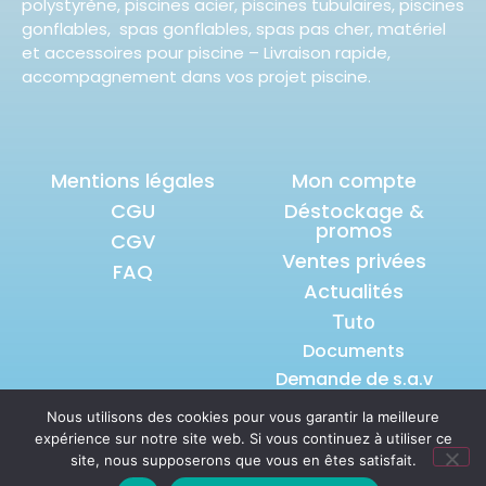
polystyrène, piscines acier, piscines tubulaires, piscines
gonflables, spas gonflables, spas pas cher, matériel
et accessoires pour piscine – Livraison rapide,
accompagnement dans vos projet piscine.
Mentions légales
Mon compte
CGU
Déstockage &
promos
CGV
Ventes privées
FAQ
Actualités
Tuto
Documents
Demande de s.a.v
Nous utilisons des cookies pour vous garantir la meilleure
expérience sur notre site web. Si vous continuez à utiliser ce
© 2026 tous droits réservés S.A.S
site, nous supposerons que vous en êtes satisfait.
POOLANDSPLASH