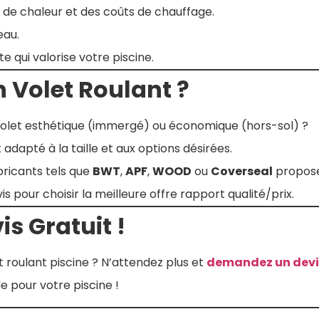
 de chaleur et des coûts de chauffage.
eau.
e qui valorise votre piscine.
 Volet Roulant ?
volet esthétique (immergé) ou économique (hors-sol) ?
adapté à la taille et aux options désirées.
bricants tels que
BWT
,
APF
,
WOOD
ou
Coverseal
proposen
s pour choisir la meilleure offre rapport qualité/prix.
s Gratuit !
t roulant piscine ? N’attendez plus et
demandez un devis
e pour votre piscine !