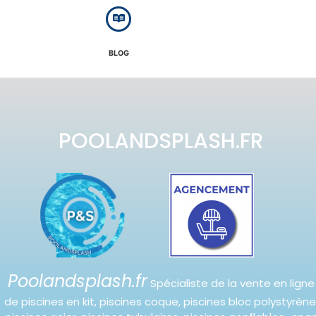
BLOG
POOLANDSPLASH.FR
Poolandsplash.fr
Spécialiste de la vente en ligne
de piscines en kit, piscines coque, piscines bloc polystyrène