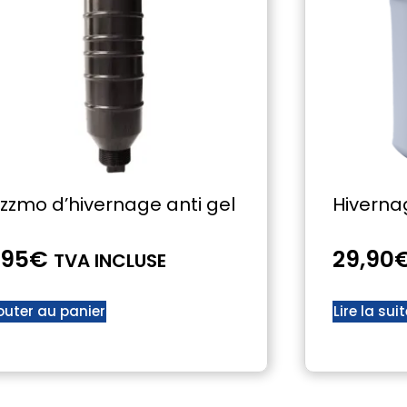
izzmo d’hivernage anti gel
Hivernag
,95
€
29,90
TVA INCLUSE
outer au panier
Lire la sui