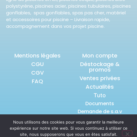
polystyrène, piscines acier, piscines tubulaires, piscines
gonflables, spas gonflables, spas pas cher, matériel
et accessoires pour piscine – Livraison rapide,
accompagnement dans vos projet piscine.
Mentions légales
Mon compte
CGU
Déstockage &
promos
CGV
Ventes privées
FAQ
Actualités
Tuto
Documents
Demande de s.a.v
Nous utilisons des cookies pour vous garantir la meilleure
expérience sur notre site web. Si vous continuez à utiliser ce
© 2026 tous droits réservés S.A.S
site, nous supposerons que vous en êtes satisfait.