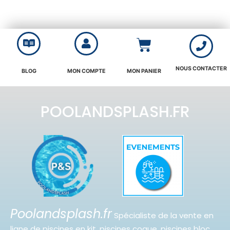
NOUS CONTACTER
BLOG
MON COMPTE
MON PANIER
POOLANDSPLASH.FR
Poolandsplash.fr
Spécialiste de la vente en
ligne de piscines en kit, piscines coque, piscines bloc